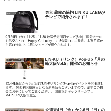
東京 蔵前の輪怐 LIN-KU LABØが
イベント・告知
テレビで紹介されます！
9月24日（金）11:25～11:30 放送予定関西テレビ(8ch)「国分太一の
お気楽さんぽ～Happy Go Lucky～」 5分間のミニ番組。来週月曜か
ら蔵前特集で、1日1ショップが紹介されます。
LIN-KU（リンク）Pop-Up「月の
イベント・告知
輪大阪Vol.5」開催のお知らせ
12月4日(金)から6日(日)でLIN-KU(リンク)Pop-Upイベントを開催致し
ます。 関西初お披露目となる新商品もございますので、是非この機
会にお手にとってご覧ください。 開催場所ギャラリーカフェ
MATSURI大阪市北区...
今週末4日（金）から6日（日）の
イベント・告知