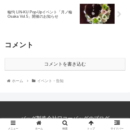
輪怐 LIN-KU Pop-Upイベント「月ノ輪
Osaka Vol.5」開催のお知らせ
コメント
コメントを書き込む
ホーム
イベント・告知
バッグ製造会社ワコーバッグのブログ
© 2020 WAKO BAG.
メニュー
ホーム
検索
トップ
サイドバー