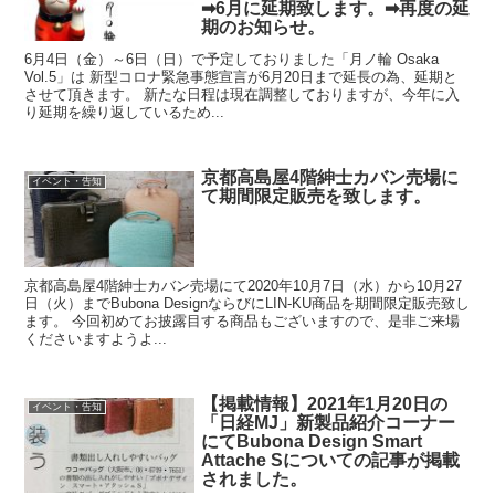
➡6月に延期致します。➡再度の延
期のお知らせ。
6月4日（金）～6日（日）で予定しておりました「月ノ輪 Osaka
Vol.5」は 新型コロナ緊急事態宣言が6月20日まで延長の為、延期と
させて頂きます。 新たな日程は現在調整しておりますが、今年に入
り延期を繰り返しているため...
京都高島屋4階紳士カバン売場に
イベント・告知
て期間限定販売を致します。
京都高島屋4階紳士カバン売場にて2020年10月7日（水）から10月27
日（火）までBubona DesignならびにLIN-KU商品を期間限定販売致し
ます。 今回初めてお披露目する商品もございますので、是非ご来場
くださいますようよ...
【掲載情報】2021年1月20日の
イベント・告知
「日経MJ」新製品紹介コーナー
にてBubona Design Smart
Attache Sについての記事が掲載
されました。